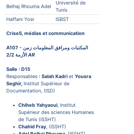
Université de
Belhaj Rhouma Adel
Tunis
Haffani Yosr
ISBST
CriseS, médias et communication
A107 - المكتبات ومرافق المعلومات زمن
الأزمة 2/2
AR
Salle : D15
Responsables
: Salah Kadri
et
Yousra
Seghir,
Institut Supérieur de
Documentation, (ISD)
Chiheb Yahyaoui
, Institut
Supérieur des sciences Humaines
de Tunis (ISSHT)
Chahid Fray
, (ISSHT)
Adel Belhaj Rhouma
, (ISSHT)