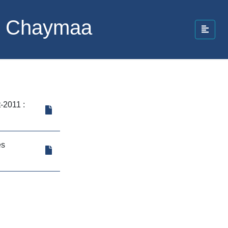
bo Chaymaa
-2011 :
es