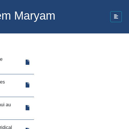
lem Maryam
de
des
hui au
ridical